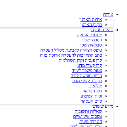
דלג
לתוכן
אודות
אודות הארגון
תקנון הארגון
תנאי העסקה
מסלולי העסקה
הסכמי שכר
טבלאות שכר
טופס הצהרה לקביעת מסלול העסקה
כתב התחייבות להעסקה ארוכת טווח
קרן פנסיה וקרן השתלמות
קרן קשרי מדע
פטור משכר לימוד
הריון וחופשת לידה
תקציב קשרי מדע
מילואים
דמי הבראה
זכות השימוע
סיום העסקה
מידע שימושי
שאלות ותשובות
טפסים שימושיים
הטרדה מינית
מלגה וחופשת לידה