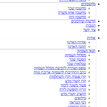
מחשבונים
מחשבון שכר
מחשבון אחוז משרה
מחשבון ותק
חדשות ועידכונים
הטבות
צור קשר
אודות
אודות הארגון
תקנון הארגון
תנאי העסקה
מסלולי העסקה
הסכמי שכר
טבלאות שכר
טופס הצהרה לקביעת מסלול העסקה
כתב התחייבות להעסקה ארוכת טווח
קרן פנסיה וקרן השתלמות
קרן קשרי מדע
פטור משכר לימוד
הריון וחופשת לידה
תקציב קשרי מדע
מילואים
דמי הבראה
זכות השימוע