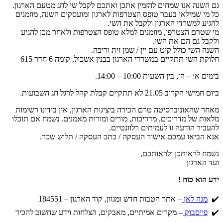
גם השנה אנו שמחים להזמין אתכן ואתכם לקבל שי לחג מטעם הארגון.
כל מי שמילאו בעבר טופס הצטרפות לארגון ומועסקים השנה, מוזמנים
להגיע למשרדי הארגון ולקבל את השי.
מי שטרם הצטרפו, מוזמנים למלא טופס הצטרפות ולאחר מכן להגיע
ולקבל גם הם את השי.
השנה השי כולל קיט עם יין / שמן זית וריבה.
חלוקת השי תתקיים במשרדי הארגון בבנין אשכול, קומה 6 חדר 615
בימים א׳ – ה׳, בין השעות 10:00 – 14:00.
ביום חמישי הקרוב 21.05 לא תתקיים קבלת קהל לרגל חג השבועות.
מאחר שהאוניברסיטה טרם הכירה ביציגות הארגון, אין בידינו רשימות
מלאות של מדריכים, מדריכות, מורים ומורות מאמנים. נשמח אם תוכלו
להעביר הודעה זו לעמיתים רלוונטיים.
אנא הביאו עמכם אישור העסקה / כתב העסקה / תלוש שכר.
נשמח לראותכן ולראותכם,
ועד הארגון
ידע הוא כוח !
✔️
מגה לאן
– אתר הטבות חדש ומגוון, קוד הארגון – 184551
✔️
פייסבוק
– מקרים אמיתיים, מאבקים, הצלחות וידע שחשוב להכיר