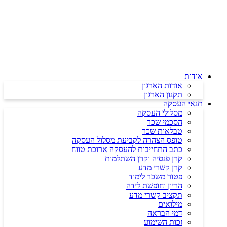
דלג
לתוכן
אודות
אודות הארגון
תקנון הארגון
תנאי העסקה
מסלולי העסקה
הסכמי שכר
טבלאות שכר
טופס הצהרה לקביעת מסלול העסקה
כתב התחייבות להעסקה ארוכת טווח
קרן פנסיה וקרן השתלמות
קרן קשרי מדע
פטור משכר לימוד
הריון וחופשת לידה
תקציב קשרי מדע
מילואים
דמי הבראה
זכות השימוע