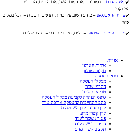
✔️
אינסטגרם
– בואו נכיר אחד את השני, את הפנים, התחביבים,
המחקרים
✔️
ערוץ הוואטסאפ
– מידע חשוב על זכויות, תנאים והטבות – הכל במקום
אחד.
✔️
מרחב עמיתים שיתופי
– כלים, חיבורים וידע – בקצב שלכם
אודות
אודות הארגון
תקנון הארגון
תנאי העסקה
מסלולי העסקה
הסכמי שכר
טבלאות שכר
טופס הצהרה לקביעת מסלול העסקה
כתב התחייבות להעסקה ארוכת טווח
קרן פנסיה וקרן השתלמות
קרן קשרי מדע
פטור משכר לימוד
הריון וחופשת לידה
תקציב קשרי מדע