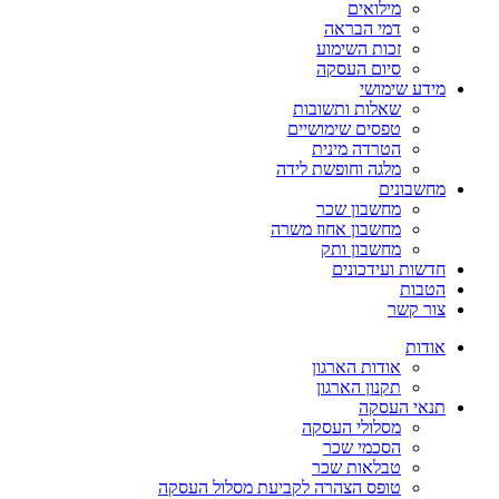
מילואים
דמי הבראה
זכות השימוע
סיום העסקה
מידע שימושי
שאלות ותשובות
טפסים שימושיים
הטרדה מינית
מלגה וחופשת לידה
מחשבונים
מחשבון שכר
מחשבון אחוז משרה
מחשבון ותק
חדשות ועידכונים
הטבות
צור קשר
אודות
אודות הארגון
תקנון הארגון
תנאי העסקה
מסלולי העסקה
הסכמי שכר
טבלאות שכר
טופס הצהרה לקביעת מסלול העסקה