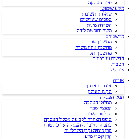
סיום העסקה
מידע שימושי
שאלות ותשובות
טפסים שימושיים
הטרדה מינית
מלגה וחופשת לידה
מחשבונים
מחשבון שכר
מחשבון אחוז משרה
מחשבון ותק
חדשות ועידכונים
הטבות
צור קשר
אודות
אודות הארגון
תקנון הארגון
תנאי העסקה
מסלולי העסקה
הסכמי שכר
טבלאות שכר
טופס הצהרה לקביעת מסלול העסקה
כתב התחייבות להעסקה ארוכת טווח
קרן פנסיה וקרן השתלמות
קרן קשרי מדע