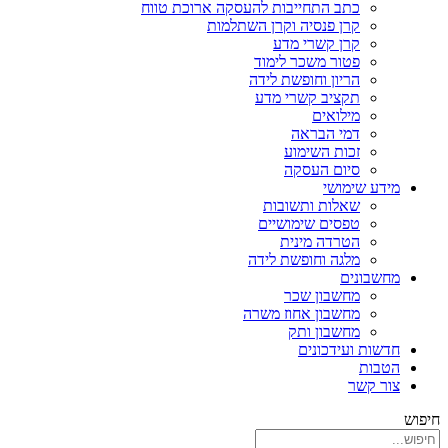
כתב התחייבות להעסקה ארוכת טווח
קרן פנסיה וקרן השתלמות
קרן קשרי מדע
פטור משכר לימוד
הריון וחופשת לידה
תקציב קשרי מדע
מילואים
דמי הבראה
זכות השימוע
סיום העסקה
מידע שימושי
שאלות ותשובות
טפסים שימושיים
הטרדה מינית
מלגה וחופשת לידה
מחשבונים
מחשבון שכר
מחשבון אחוז משרה
מחשבון ותק
חדשות ועידכונים
הטבות
צור קשר
חיפוש