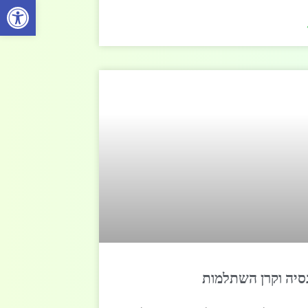
פתח סרגל 
סיה וקרן השתלמות