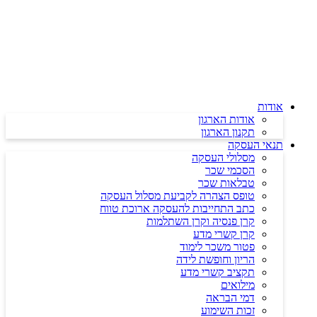
דלג
לתוכן
אודות
אודות הארגון
תקנון הארגון
תנאי העסקה
מסלולי העסקה
הסכמי שכר
טבלאות שכר
טופס הצהרה לקביעת מסלול העסקה
כתב התחייבות להעסקה ארוכת טווח
קרן פנסיה וקרן השתלמות
קרן קשרי מדע
פטור משכר לימוד
הריון וחופשת לידה
תקציב קשרי מדע
מילואים
דמי הבראה
זכות השימוע