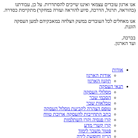
אנו ארגון עובדים עצמאי ואיננו שייכים להסתדרות. על כן, עבודתנו
(בהוראה, תרגול, הדרכה, סיוע להוראה ועזרה במחקר) מתקיימת כסדרה.
אנו מאחלים לכל העובדים במשק הצלחה במאבקיהם למען העסקה
הוגנת.
בברכה,
ועד הארגון.
אודות
אודות הארגון
תקנון הארגון
תנאי העסקה
מסלולי העסקה
הסכמי שכר
טבלאות שכר
טופס הצהרה לקביעת מסלול העסקה
כתב התחייבות להעסקה ארוכת טווח
קרן פנסיה וקרן השתלמות
קרן קשרי מדע
פטור משכר לימוד
הריון וחופשת לידה