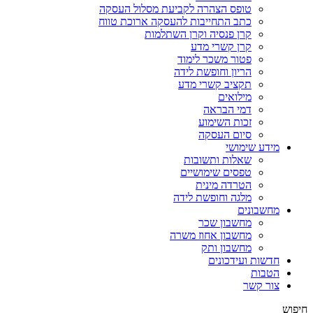
טופס הצהרה לקביעת מסלול העסקה
כתב התחייבות להעסקה ארוכת טווח
קרן פנסיה וקרן השתלמות
קרן קשרי מדע
פטור משכר לימוד
הריון וחופשת לידה
תקציב קשרי מדע
מילואים
דמי הבראה
זכות השימוע
סיום העסקה
מידע שימושי
שאלות ותשובות
טפסים שימושיים
הטרדה מינית
מלגה וחופשת לידה
מחשבונים
מחשבון שכר
מחשבון אחוז משרה
מחשבון ותק
חדשות ועידכונים
הטבות
צור קשר
חיפוש