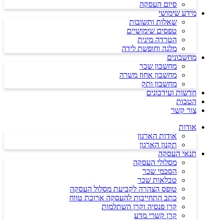
סיום העסקה
מידע שימושי
שאלות ותשובות
טפסים שימושיים
הטרדה מינית
מלגה וחופשת לידה
מחשבונים
מחשבון שכר
מחשבון אחוז משרה
מחשבון ותק
חדשות ועידכונים
הטבות
צור קשר
אודות
אודות הארגון
תקנון הארגון
תנאי העסקה
מסלולי העסקה
הסכמי שכר
טבלאות שכר
טופס הצהרה לקביעת מסלול העסקה
כתב התחייבות להעסקה ארוכת טווח
קרן פנסיה וקרן השתלמות
קרן קשרי מדע