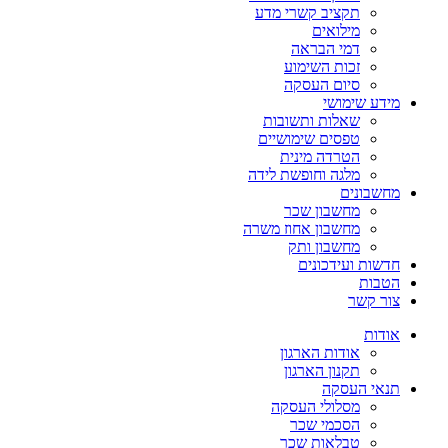
תקציב קשרי מדע
מילואים
דמי הבראה
זכות השימוע
סיום העסקה
מידע שימושי
שאלות ותשובות
טפסים שימושיים
הטרדה מינית
מלגה וחופשת לידה
מחשבונים
מחשבון שכר
מחשבון אחוז משרה
מחשבון ותק
חדשות ועידכונים
הטבות
צור קשר
אודות
אודות הארגון
תקנון הארגון
תנאי העסקה
מסלולי העסקה
הסכמי שכר
טבלאות שכר