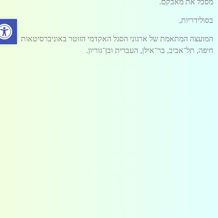
מסכל את מאבקם.
פתח סרג
בסולידריות,
המועצה המתאמת של ארגוני הסגל האקדמי הזוטר באוניברסיטאות
חיפה, תל־אביב, בר־אילן, העברית ובן־גוריון.