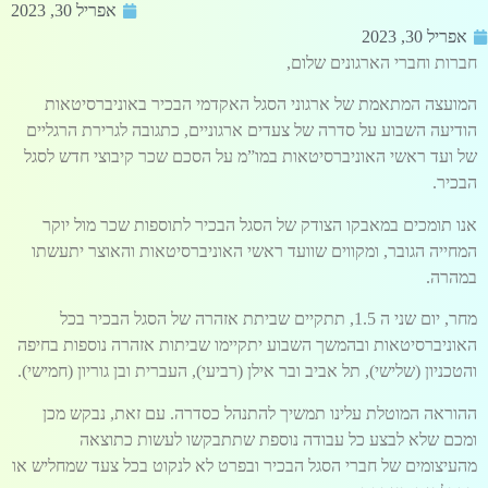
אפריל 30, 2023
אפריל 30, 2023
חברות וחברי הארגונים שלום,
המועצה המתאמת של ארגוני הסגל האקדמי הבכיר באוניברסיטאות
הודיעה השבוע על סדרה של צעדים ארגוניים, כתגובה לגרירת הרגליים
של ועד ראשי האוניברסיטאות במו”מ על הסכם שכר קיבוצי חדש לסגל
הבכיר.
אנו תומכים במאבקו הצודק של הסגל הבכיר לתוספות שכר מול יוקר
המחייה הגובר, ומקווים שוועד ראשי האוניברסיטאות והאוצר יתעשתו
במהרה.
מחר, יום שני ה 1.5, תתקיים שביתת אזהרה של הסגל הבכיר בכל
האוניברסיטאות ובהמשך השבוע יתקיימו שביתות אזהרה נוספות בחיפה
והטכניון (שלישי), תל אביב ובר אילן (רביעי), העברית ובן גוריון (חמישי).
ההוראה המוטלת עלינו תמשיך להתנהל כסדרה. עם זאת, נבקש מכן
ומכם שלא לבצע כל עבודה נוספת שתתבקשו לעשות כתוצאה
מהעיצומים של חברי הסגל הבכיר ובפרט לא לנקוט בכל צעד שמחליש או