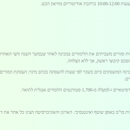
זיאון הכט.
מורי המכינה תכנס מחר אל השבוע השלישי שלה. למעלה מ-100 מורות ומורים משביתים את הלימודים במכינה לאחר שב
כם קיבוצי ראשון, אך ללא הצלחה.
מכינה המועסקים כיום בשכר לפי שעות להעסקה בכתב מינוי; העסקת המורי
ם.
ת מו”מ באופן שוטף ואינטנסיבי. הארגון והאוניברסיטה הציגו כל אחד את 