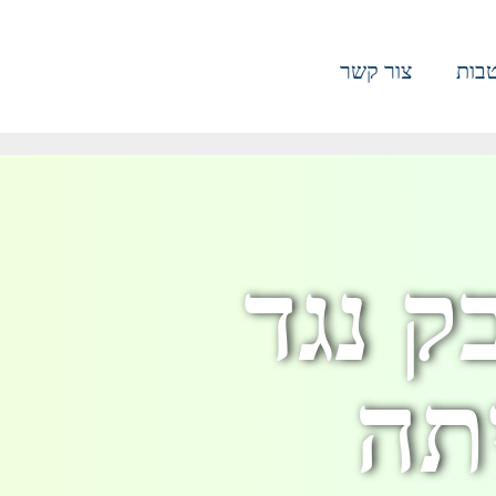
בות
צור קשר
 נגד
תה