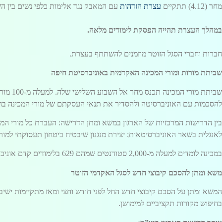
מחר (4.12) תתקיים
עצרת הזדהות
עם המאבק נגד אלימות כלפי נשים בין השעות 10:00-12:00 ברחבת אודיטוריום מו
במהלך העצרת תהייה הפסקת לימודים מלאה.
חברות וחברי הסגל הזוטר מוזמנים להשתתף בעצרת.
שביתת מורות ומורי המכינה האקדמית באוניברסיטת חיפה
שביתת 
להסכמות עם האוניברסיטה ולהסדיר את תנאי העסקתם של מורי המכינה בהס
בין הדרישות המרכזיות של הארגון במשא ומתן הדרישה: העברת כל מורי ה
לאנגלית בשאר האוניברסיטאות; יצירת מנגנון שיבטיח ביטחון תעסוקתי למורי
במכינה לומדים למעלה מ-2,000 סטודנטים שמהם 629 בלימודים קדם אוניברסיטאיים ו-למעלה מ-1,700 סטודנטים הלומדים אנגלית לתואר.
משא ומתן להסכם קיבוצי חדש לסגל האקדמי הזוטר
המשא ומתן על הסכם קיבוצי חדש החל לפני חודש וחצי ומאז מתקיימות ישיבו
בחיפוש מקורות תקציביים למימושן.