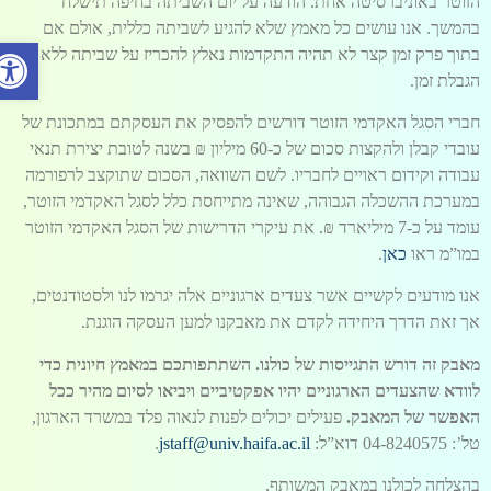
הזוטר באוניברסיטה אחת. הודעה על יום השביתה בחיפה תישלח
בהמשך. אנו עושים כל מאמץ שלא להגיע לשביתה כללית, אולם אם
פתח סרג
בתוך פרק זמן קצר לא תהיה התקדמות נאלץ להכריז על שביתה ללא
הגבלת זמן.
חברי הסגל האקדמי הזוטר דורשים להפסיק את העסקתם במתכונת של
עובדי קבלן ולהקצות סכום של כ-60 מיליון ₪ בשנה לטובת יצירת תנאי
עבודה וקידום ראויים לחבריו. לשם השוואה, הסכום שתוקצב לרפורמה
במערכת ההשכלה הגבוהה, שאינה מתייחסת כלל לסגל האקדמי הזוטר,
עומד על כ-7 מיליארד ₪. את עיקרי הדרישות של הסגל האקדמי הזוטר
במו”מ ראו
כאן
.
אנו מודעים לקשיים אשר צעדים ארגוניים אלה יגרמו לנו ולסטודנטים,
אך זאת הדרך היחידה לקדם את מאבקנו למען העסקה הוגנת.
מאבק זה דורש התגייסות של כולנו. השתתפותכם במאמץ חיונית כדי
לוודא שהצעדים הארגוניים יהיו אפקטיביים ויביאו לסיום מהיר ככל
האפשר של המאבק.
פעילים יכולים לפנות לנאוה פלד במשרד הארגון,
טל’: 04-8240575 דוא”ל:
jstaff@univ.haifa.ac.il
.
בהצלחה לכולנו במאבק המשותף,