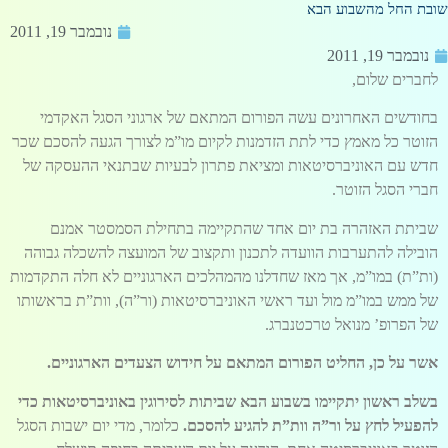
בת החל מהשבוע הבא
נובמבר 19, 2011
נובמבר 19, 2011
לחברים שלום,
בחודשים האחרונים עשה הפורום המתאם של ארגוני הסגל האקדמי
הזוטר כל מאמץ כדי לתת הזדמנות לקיום מו”מ לצורך הגעה להסכם שכר
חדש עם האוניברסיטאות ומציאת פתרון לבעיות שבתנאי ההעסקה של
חברי הסגל הזוטר.
שביתת האזהרה בת יום אחד שהתקיימה בתחילת הסמסטר אמנם
הובילה להתערבות הוועדה לתכנון ותקצוב של המועצה להשכלה גבוהה
(ות”ת) במו”מ, אך מאז שחדלנו מהמהלכים הארגוניים לא חלה התקדמות
של ממש במו”מ מול ועד ראשי האוניברסיטאות (ור”ה), וות”ת בראשותו
של הפרופ’ מנואל טרכטנברג.
אשר על כן, החליט הפורום המתאם על חידוש הצעדים הארגוניים.
בשלב ראשון יתקיימו בשבוע הבא שביתות לסירוגין באוניברסיטאות כדי
להפעיל לחץ על ור”ה וות”ת להגיע להסכם.
כלומר, מדי יום ישבות הסגל