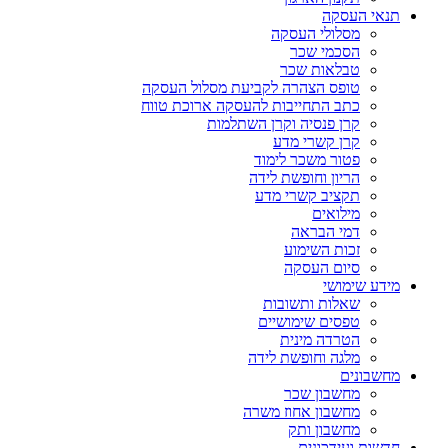
תנאי העסקה
מסלולי העסקה
הסכמי שכר
טבלאות שכר
טופס הצהרה לקביעת מסלול העסקה
כתב התחייבות להעסקה ארוכת טווח
קרן פנסיה וקרן השתלמות
קרן קשרי מדע
פטור משכר לימוד
הריון וחופשת לידה
תקציב קשרי מדע
מילואים
דמי הבראה
זכות השימוע
סיום העסקה
מידע שימושי
שאלות ותשובות
טפסים שימושיים
הטרדה מינית
מלגה וחופשת לידה
מחשבונים
מחשבון שכר
מחשבון אחוז משרה
מחשבון ותק
חדשות ועידכונים