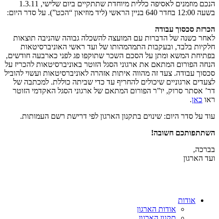
הנכם מוזמנים לאסיפה כללית מיוחדת שתתקיים ביום שלישי, 1.3.11
בשעה 12:00 בחדר 640 בניין הראשי (ליד מוזיאון “הכט”). על סדר היום:
הכרזת סכסוך עבודה
לאחר כשנה של הדברות עם המועצה להשכלה גבוהה שהניבה תוצאות
חלקיות בלבד, ובעקבות התמהמהותו של ועד ראשי האוניברסיטאות
בפתיחת המשא ומתן על הסכם השכר שתוקפו פג לפני כארבעה חודשים,
הנחה הפורום המתאם את ארגוני הסגל הזוטר באוניברסיטאות להכריז על
סכסוך עבודה. צעד זה מהווה איתות אזהרה לאוניברסיטאות ועשוי להוביל
לצעדים ארגוניים שיכולים להחריף עד כדי שביתה כוללת. למכתבה של
דר’ אסתר סרוק, יו”ר הפורום המתאם של ארגוני הסגל האקדמי הזוטר
ראו
כאן
.
עוד על סדר היום: שינוים בתקנון הארגון לפי דרישת רשם העמותות.
השתתפותכם חשובה!
בברכה,
ועד הארגון
אודות
אודות הארגון
תקנון הארגון