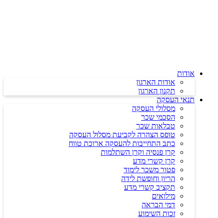
דלג
לתוכן
אודות
אודות הארגון
תקנון הארגון
תנאי העסקה
מסלולי העסקה
הסכמי שכר
טבלאות שכר
טופס הצהרה לקביעת מסלול העסקה
כתב התחייבות להעסקה ארוכת טווח
קרן פנסיה וקרן השתלמות
קרן קשרי מדע
פטור משכר לימוד
הריון וחופשת לידה
תקציב קשרי מדע
מילואים
דמי הבראה
זכות השימוע