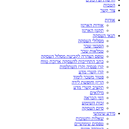
הטבות
צור קשר
אודות
אודות הארגון
תקנון הארגון
תנאי העסקה
מסלולי העסקה
הסכמי שכר
טבלאות שכר
טופס הצהרה לקביעת מסלול העסקה
כתב התחייבות להעסקה ארוכת טווח
קרן פנסיה וקרן השתלמות
קרן קשרי מדע
פטור משכר לימוד
הריון וחופשת לידה
תקציב קשרי מדע
מילואים
דמי הבראה
זכות השימוע
סיום העסקה
מידע שימושי
שאלות ותשובות
טפסים שימושיים
הטרדה מינית