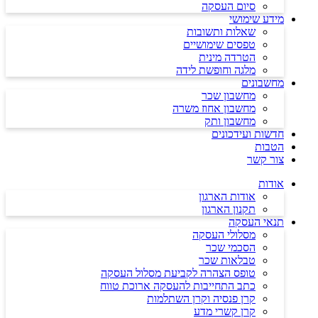
סיום העסקה
מידע שימושי
שאלות ותשובות
טפסים שימושיים
הטרדה מינית
מלגה וחופשת לידה
מחשבונים
מחשבון שכר
מחשבון אחוז משרה
מחשבון ותק
חדשות ועידכונים
הטבות
צור קשר
אודות
אודות הארגון
תקנון הארגון
תנאי העסקה
מסלולי העסקה
הסכמי שכר
טבלאות שכר
טופס הצהרה לקביעת מסלול העסקה
כתב התחייבות להעסקה ארוכת טווח
קרן פנסיה וקרן השתלמות
קרן קשרי מדע