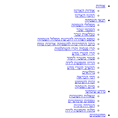
אודות
אודות הארגון
תקנון הארגון
תנאי העסקה
מסלולי העסקה
הסכמי שכר
טבלאות שכר
טופס הצהרה לקביעת מסלול העסקה
כתב התחייבות להעסקה ארוכת טווח
קרן פנסיה וקרן השתלמות
קרן קשרי מדע
פטור משכר לימוד
הריון וחופשת לידה
תקציב קשרי מדע
מילואים
דמי הבראה
זכות השימוע
סיום העסקה
מידע שימושי
שאלות ותשובות
טפסים שימושיים
הטרדה מינית
מלגה וחופשת לידה
מחשבונים