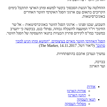
ההחלטה על הגשת הסכסוך בקשר למשא ומתן הארצי תתקבל בימים
הקרובים בתאום עם ארגוני הסגל האקדמי הזוטר האחרים
באוניברסיטאות.
השבוע, שבנו ופנינו – ארגוני הסגל הזוטר באוניברסיטאות – אל שר
החינוך ויו”ר המועצה להשכלה גבוהה, נפתלי בנט, בבקשה כי יתערב
במשבר במו”מ לקידום פתרון הבעיות בתנאי ההעסקה של הסגל הזוטר.
הסגל האקדמי הזוטר מאיים בעיצומים: “המשא ומתן הגיע למבוי
סתום”
(ליאור דטל, The Marker, 14.11.2017)
נמשיך ונעדכן אתכם בהתפתחויות.
בברכה,
ועד הארגון
אודות
אודות הארגון
תקנון הארגון
תנאי העסקה
מסלולי העסקה