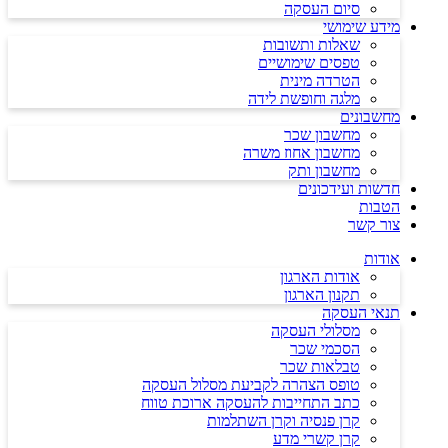
סיום העסקה
מידע שימושי
שאלות ותשובות
טפסים שימושיים
הטרדה מינית
מלגה וחופשת לידה
מחשבונים
מחשבון שכר
מחשבון אחוז משרה
מחשבון ותק
חדשות ועידכונים
הטבות
צור קשר
אודות
אודות הארגון
תקנון הארגון
תנאי העסקה
מסלולי העסקה
הסכמי שכר
טבלאות שכר
טופס הצהרה לקביעת מסלול העסקה
כתב התחייבות להעסקה ארוכת טווח
קרן פנסיה וקרן השתלמות
קרן קשרי מדע