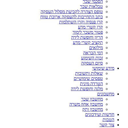
הסכמי שכר
טבלאות שכר
טופס הצהרה לקביעת מסלול העסקה
כתב התחייבות להעסקה ארוכת טווח
קרן פנסיה וקרן השתלמות
קרן קשרי מדע
פטור משכר לימוד
הריון וחופשת לידה
תקציב קשרי מדע
מילואים
דמי הבראה
זכות השימוע
סיום העסקה
מידע שימושי
שאלות ותשובות
טפסים שימושיים
הטרדה מינית
מלגה וחופשת לידה
מחשבונים
מחשבון שכר
מחשבון אחוז משרה
מחשבון ותק
חדשות ועידכונים
הטבות
צור קשר