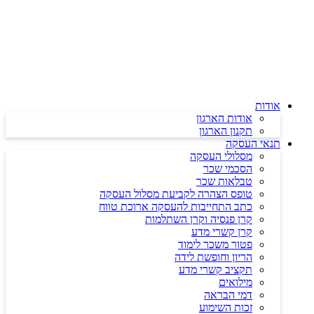
דלג
לתוכן
אודות
אודות הארגון
תקנון הארגון
תנאי העסקה
מסלולי העסקה
הסכמי שכר
טבלאות שכר
טופס הצהרה לקביעת מסלול העסקה
כתב התחייבות להעסקה ארוכת טווח
קרן פנסיה וקרן השתלמות
קרן קשרי מדע
פטור משכר לימוד
הריון וחופשת לידה
תקציב קשרי מדע
מילואים
דמי הבראה
זכות השימוע