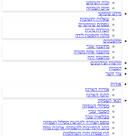
זכות השימוע
סיום העסקה
מידע שימושי
שאלות ותשובות
טפסים שימושיים
הטרדה מינית
מלגה וחופשת לידה
מחשבונים
מחשבון שכר
מחשבון אחוז משרה
מחשבון ותק
חדשות ועידכונים
הטבות
צור קשר
אודות
אודות הארגון
תקנון הארגון
תנאי העסקה
מסלולי העסקה
הסכמי שכר
טבלאות שכר
טופס הצהרה לקביעת מסלול העסקה
כתב התחייבות להעסקה ארוכת טווח
קרן פנסיה וקרן השתלמות