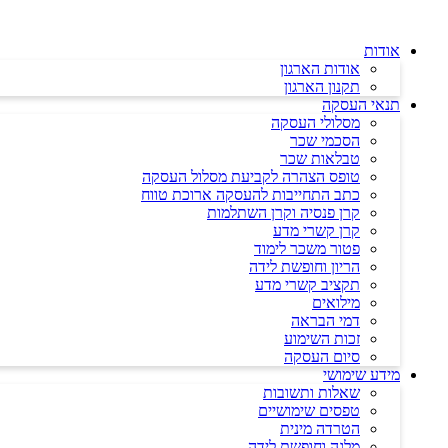
דלג
לתוכן
אודות
אודות הארגון
תקנון הארגון
תנאי העסקה
מסלולי העסקה
הסכמי שכר
טבלאות שכר
טופס הצהרה לקביעת מסלול העסקה
כתב התחייבות להעסקה ארוכת טווח
קרן פנסיה וקרן השתלמות
קרן קשרי מדע
פטור משכר לימוד
הריון וחופשת לידה
תקציב קשרי מדע
מילואים
דמי הבראה
זכות השימוע
סיום העסקה
מידע שימושי
שאלות ותשובות
טפסים שימושיים
הטרדה מינית
מלגה וחופשת לידה