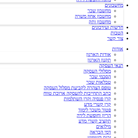
מחשבונים
מחשבון שכר
מחשבון אחוז משרה
מחשבון ותק
חדשות ועידכונים
הטבות
צור קשר
אודות
אודות הארגון
תקנון הארגון
תנאי העסקה
מסלולי העסקה
הסכמי שכר
טבלאות שכר
טופס הצהרה לקביעת מסלול העסקה
כתב התחייבות להעסקה ארוכת טווח
קרן פנסיה וקרן השתלמות
קרן קשרי מדע
פטור משכר לימוד
הריון וחופשת לידה
תקציב קשרי מדע
מילואים
דמי הבראה
זכות השימוע