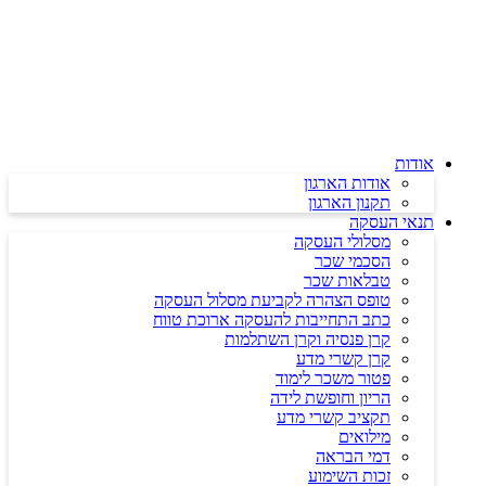
דלג
לתוכן
אודות
אודות הארגון
תקנון הארגון
תנאי העסקה
מסלולי העסקה
הסכמי שכר
טבלאות שכר
טופס הצהרה לקביעת מסלול העסקה
כתב התחייבות להעסקה ארוכת טווח
קרן פנסיה וקרן השתלמות
קרן קשרי מדע
פטור משכר לימוד
הריון וחופשת לידה
תקציב קשרי מדע
מילואים
דמי הבראה
זכות השימוע