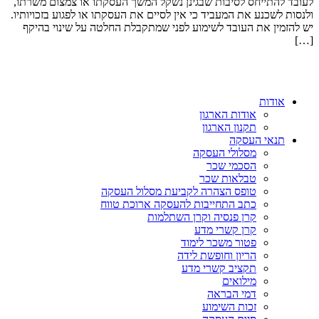
לעובד להתייחס לסיבות שבגינן נשקל המשך העסקתו או צמצום משרתו,
ולנסות לשכנע את המעביד כי אין לסיים את העסקתו או לפגוע בזכויותיו.
יש להזמין את העובד לשימוע לפני שמתקבלת החלטה על שינוי בהיקף
[…]
אודות
אודות הארגון
תקנון הארגון
תנאי העסקה
מסלולי העסקה
הסכמי שכר
טבלאות שכר
טופס הצהרה לקביעת מסלול העסקה
כתב התחייבות להעסקה ארוכת טווח
קרן פנסיה וקרן השתלמות
קרן קשרי מדע
פטור משכר לימוד
הריון וחופשת לידה
תקציב קשרי מדע
מילואים
דמי הבראה
זכות השימוע