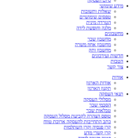
סיום העסקה
מידע שימושי
שאלות ותשובות
טפסים שימושיים
הטרדה מינית
מלגה וחופשת לידה
מחשבונים
מחשבון שכר
מחשבון אחוז משרה
מחשבון ותק
חדשות ועידכונים
הטבות
צור קשר
אודות
אודות הארגון
תקנון הארגון
תנאי העסקה
מסלולי העסקה
הסכמי שכר
טבלאות שכר
טופס הצהרה לקביעת מסלול העסקה
כתב התחייבות להעסקה ארוכת טווח
קרן פנסיה וקרן השתלמות
קרן קשרי מדע