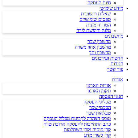
סיום העסקה
מידע שימושי
שאלות ותשובות
טפסים שימושיים
הטרדה מינית
מלגה וחופשת לידה
מחשבונים
מחשבון שכר
מחשבון אחוז משרה
מחשבון ותק
חדשות ועידכונים
הטבות
צור קשר
אודות
אודות הארגון
תקנון הארגון
תנאי העסקה
מסלולי העסקה
הסכמי שכר
טבלאות שכר
טופס הצהרה לקביעת מסלול העסקה
כתב התחייבות להעסקה ארוכת טווח
קרן פנסיה וקרן השתלמות
קרן קשרי מדע