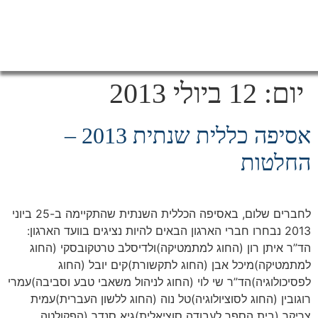
יום:
12 ביולי 2013
אסיפה כללית שנתית 2013 –
החלטות
לחברים שלום, באסיפה הכללית השנתית שהתקיימה ב-25 ביוני
2013 נבחרו חברי הארגון הבאים להיות נציגים בוועד הארגון:
הד”ר איתן רון (החוג למתמטיקה)ולדיסלב טרטקובסקי (החוג
למתמטיקה)מיכל אבן (החוג לתקשורת)קים יובל (החוג
לפסיכולוגיה)הד”ר שי לוי (החוג לניהול משאבי טבע וסביבה)עמרי
רוגובין (החוג לסוציולוגיה)טל נוה (החוג ללשון העברית)עמית
צריקר (בית הספר לעבודה סוציאלית)גיא סנדר (הפקולטה